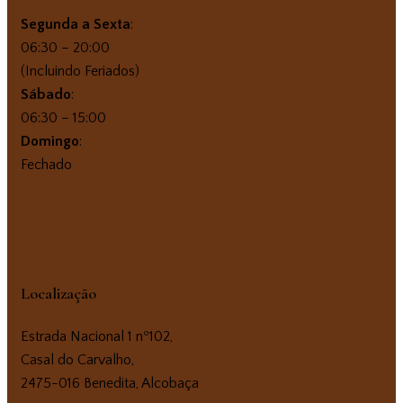
Segunda a Sexta
:
06:30 – 20:00
(Incluindo Feriados)
Sábado
:
06:30 – 15:00
Domingo
:
Fechado
Localização
Estrada Nacional 1 nº102,
Casal do Carvalho,
2475-016 Benedita, Alcobaça