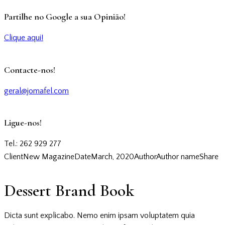
Partilhe no Google a sua Opinião!
Clique aqui!
Contacte-nos!
geral@jomafel.com
Ligue-nos!
Tel.: 262 929 277
Client
New Magazine
Date
March, 2020
Author
Author name
Share
Dessert Brand Book
Dicta sunt explicabo. Nemo enim ipsam voluptatem quia