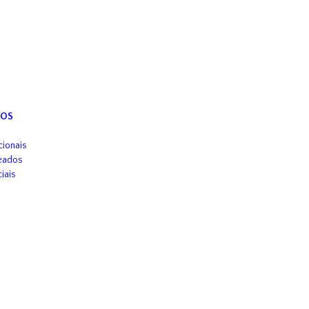
TOS
cionais
eados
iais