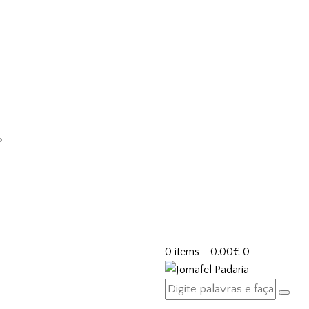
0 items
-
0.00€
0