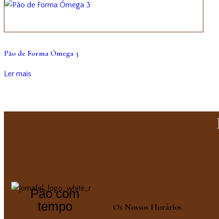
Pão de Forma Ómega 3
Ler mais
Pão com
tempo
Os Nossos Horários