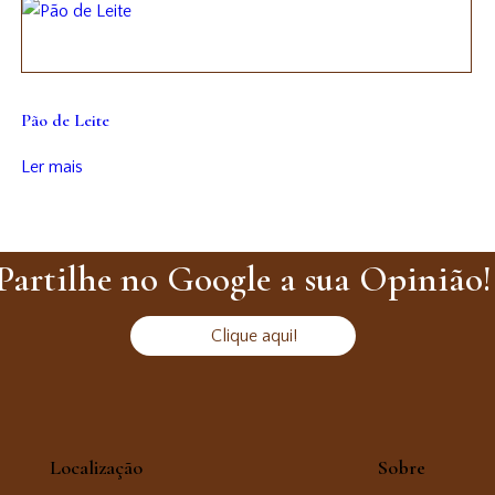
Pão de Leite
Ler mais
Partilhe no Google a sua Opinião!
Clique aqui!
Localização
Sobre