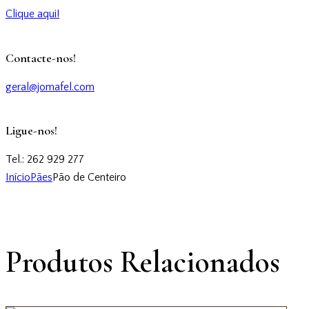
Clique aqui!
Contacte-nos!
geral@jomafel.com
Ligue-nos!
Tel.: 262 929 277
Início
Pães
Pão de Centeiro
Produtos Relacionados