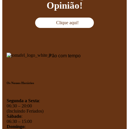
Opinião!
Clique aqui!
Pão com tempo
Os Nossos Horários
Segunda a Sexta
:
06:30 – 20:00
(Incluindo Feriados)
Sábado
:
06:30 – 15:00
Domingo
: