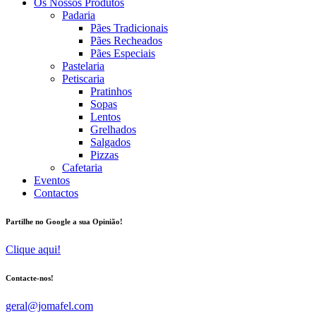
Os Nossos Produtos
Padaria
Pães Tradicionais
Pães Recheados
Pães Especiais
Pastelaria
Petiscaria
Pratinhos
Sopas
Lentos
Grelhados
Salgados
Pizzas
Cafetaria
Eventos
Contactos
Partilhe no Google a sua Opinião!
Clique aqui!
Contacte-nos!
geral@jomafel.com