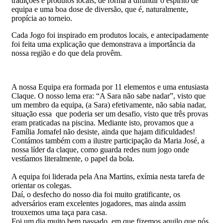
tradições e produtos locais, de forma a difundir o espírito de
equipa e uma boa dose de diversão, que é, naturalmente,
propícia ao torneio.
Cada Jogo foi inspirado em produtos locais, e antecipadamente
foi feita uma explicação que demonstrava a importância da
nossa região e do que dela provêm.
A nossa Equipa era formada por 11 elementos e uma entusiasta
Claque. O nosso lema era: “A Sara não sabe nadar”, visto que
um membro da equipa, (a Sara) efetivamente, não sabia nadar,
situação essa que poderia ser um desafio, visto que três provas
eram praticadas na piscina. Mediante isto, provamos que a
Família Jomafel não desiste, ainda que hajam dificuldades!
Contámos também com a ilustre participação da Maria José, a
nossa líder da claque, como guarda redes num jogo onde
vestíamos literalmente, o papel da bola.
A equipa foi liderada pela Ana Martins, exímia nesta tarefa de
orientar os colegas.
Daí, o desfecho do nosso dia foi muito gratificante, os
adversários eram excelentes jogadores, mas ainda assim
trouxemos uma taça para casa.
Foi um dia muito bem passado, em que fizemos aquilo que nós